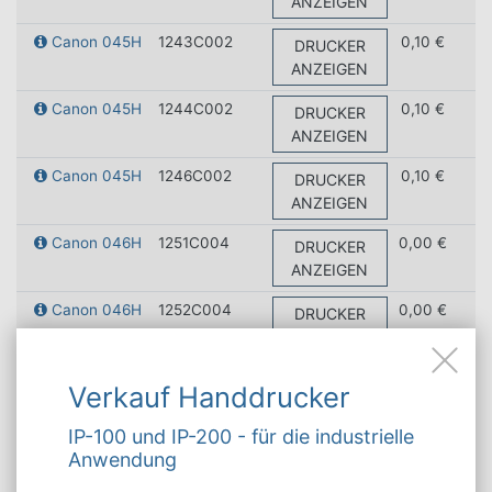
ANZEIGEN
Canon 045H
1243C002
0,10 €
DRUCKER
ANZEIGEN
Canon 045H
1244C002
0,10 €
DRUCKER
ANZEIGEN
Canon 045H
1246C002
0,10 €
DRUCKER
ANZEIGEN
Canon 046H
1251C004
0,00 €
DRUCKER
ANZEIGEN
Canon 046H
1252C004
0,00 €
DRUCKER
ANZEIGEN
Canon 046H
1254C004
0,00 €
DRUCKER
Verkauf Handdrucker
ANZEIGEN
IP-100 und IP-200 - für die industrielle
Canon 046H
1253C002
0,00 €
DRUCKER
Anwendung
ANZEIGEN