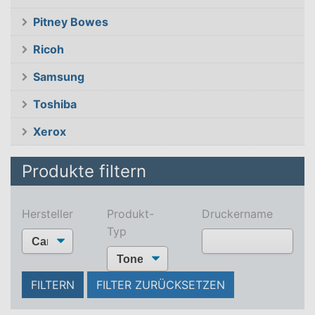
Pitney Bowes
Ricoh
Samsung
Toshiba
Xerox
Produkte filtern
Hersteller
Produkt-
Druckername
Typ
Type 2 or more
characters for
FILTERN
FILTER ZURÜCKSETZEN
results.