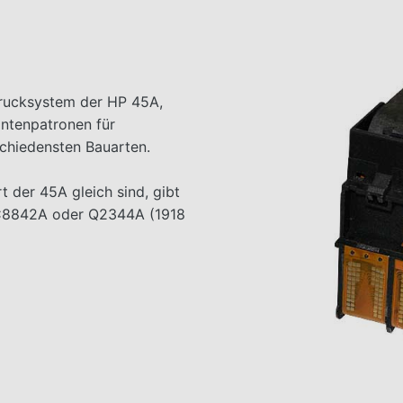
Drucksystem der HP 45A,
intenpatronen für
schiedensten Bauarten.
rt der 45A gleich sind, gibt
 C8842A oder Q2344A (1918