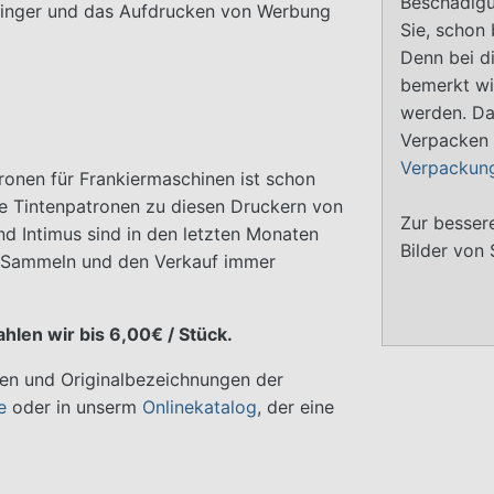
Beschädigu
eringer und das Aufdrucken von Werbung
Sie, schon 
Denn bei d
bemerkt wi
werden. Da
Verpacken 
Verpackun
ronen für Frankiermaschinen ist schon
ere Tintenpatronen zu diesen Druckern von
Zur bessere
d Intimus sind in den letzten Monaten
Bilder von
s Sammeln und den Verkauf immer
hlen wir bis 6,00€ / Stück.
pen und Originalbezeichnungen der
te
oder in unserm
Onlinekatalog
, der eine