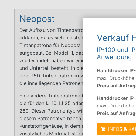
Neopost
Der Aufbau von Tintenpatronen für Frankiermaschi
Verkauf 
erklären, da es sich meistens nur um eine Baugrupp
Tintenpatrone für Neopost oder auch Intimus- Ge
IP-100 und IP
aufgebaut. Bei Modell 1, das sich in sehr vielen D
Anwendung
wiederfindet, haben wir einen großen Kunststoffkö
und Unterteil besteht. In diesem Kunststoffkörper
Handdrucker IP
oder 15D Tinten-patronen von HP. Separate Leiter
max. Druckhöhe
die inne liegenden Patronen von außen nach innen 
Preis auf Anfrag
Eine andere Tintenpatrone (Modell 2), die von Neo
Handdrucker IP
die für den IJ 10, IJ 25 oder für die neueren Model
max. Druckhöhe
280. Dieser Patronentyp wird ebenfalls im Frama M
Preis auf Anfrag
diesem Patronentyp haben wir auch wieder ein aus
Kunststoffgehäuse, in dem sich aber nur eine Tinte
INFOS & K
zusätzliches Merkmal ist die an der Seite angebrac