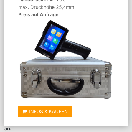
max. Druckhöhe 25,4mm
Preis auf Anfrage
ZURÜCK
Ankauf leere Hewlett Packard
Tintenpatronen CQ849A
INFOS & KAUFEN
Derzeit kaufen wir Ihre leeren Hewlett Packard
Tintenpatronen CQ849A zu einem Preis von 3,00 €
an.