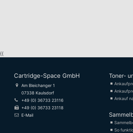
{{
Cartridge-Space GmbH
Toner- u
Ankaufpr
Am Bleichanger 1
Ankaufpr
07338 Kaulsdorf
Ankauf na
+49 (0) 36733 23116
+49 (0) 36733 23118
Sammel
E-Mail
Sammelbo
So funktio