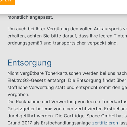
Die Ankaufspreise für leere Tintenpatronen, auch der 22
sich immer nach der jeweiligen Marktsituation und wer
monatlich angepasst.
Um auch bei Ihrer Vergütung den vollen Ankaufspreis v
erhalten, achten Sie bitte darauf, dass Ihre leeren Tint
ordnungsgemäß und transportsicher verpackt sind.
Entsorgung
Nicht vergütbare Tonerkartuschen werden bei uns nac
ElektroG2-Gesetz entsorgt. Die Entsorgung findet über
stoffliche Verwertung statt und entspricht somit den ge
Vorgaben.
Die Rücknahme und Verwertung von leeren Tonerkartu
Gesetzgeber her
nur
von einer zertifizierten Erstbeha
durchgeführt werden. Die Cartridge-Space GmbH hat s
Grund 2017 als Erstbehandlungsanlage
zertifizieren
lass