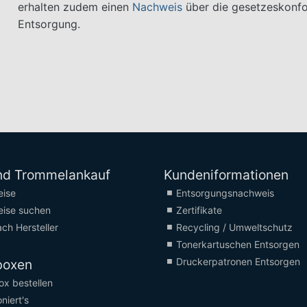
erhalten zudem einen
Nachweis
über die gesetzeskonf
Entsorgung.
nd Trommelankauf
Kundeniformationen
eise
Entsorgungsnachweis
eise suchen
Zertifikate
ch Hersteller
Recycling / Umweltschutz
Tonerkartuschen Entsorgen
Druckerpatronen Entsorgen
boxen
x bestellen
niert's