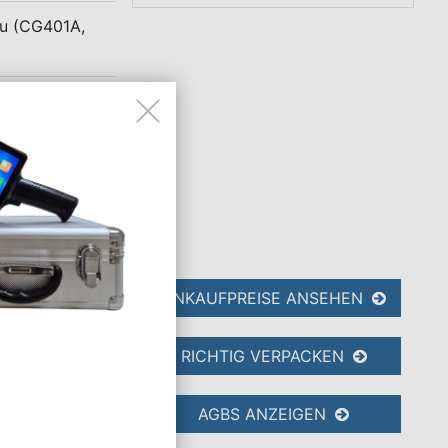
au (CG401A,
ANKAUFPREISE ANSEHEN
RICHTIG VERPACKEN
npatronen
AGBS ANZEIGEN
tikel vergütet.