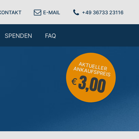
KONTAKT
E-MAIL
+49 36733 23116
SPENDEN
FAQ
AKTU
KAU
ELLER AN
FSPREIS
3,00
€