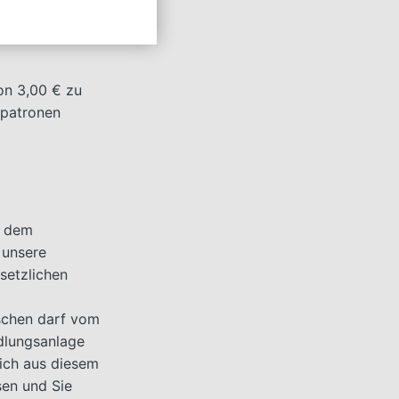
42, richten
den von uns
on 3,00 € zu
enpatronen
h dem
 unsere
setzlichen
schen darf vom
ndlungsanlage
ich aus diesem
en und Sie