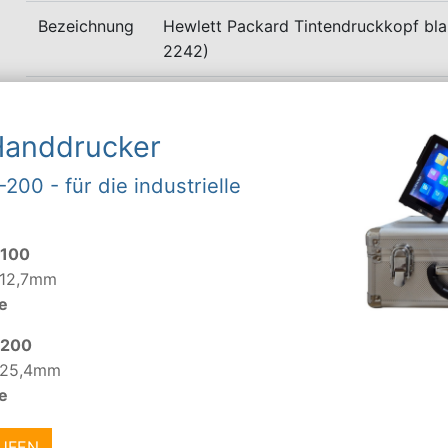
Bezeichnung
Hewlett Packard Tintendruckkopf bl
2242)
Kompatible DruckerDrucker
THERMAL INKJET 2.5
Handdrucker
-200 - für die industrielle
ZURÜCK
-100
 12,7mm
Ankauf leere Hewlett Packard
e
Tintenpatronen 2242
-200
Derzeit kaufen wir Ihre leeren Hewlett Packard Tinte
 25,4mm
2242 zu einem Preis von 3,00 € an.
e
Im Ankauf werden nur originale und nicht beschädigte Ar
AUFEN