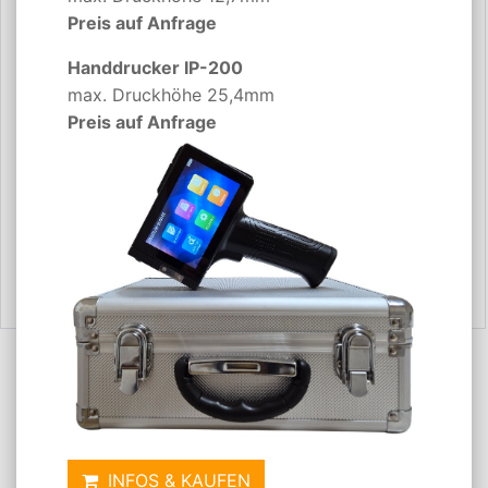
Preis auf Anfrage
Handdrucker IP-200
max. Druckhöhe 25,4mm
Preis auf Anfrage
ZURÜCK
INFOS & KAUFEN
Ankauf leere Hewlett Packard