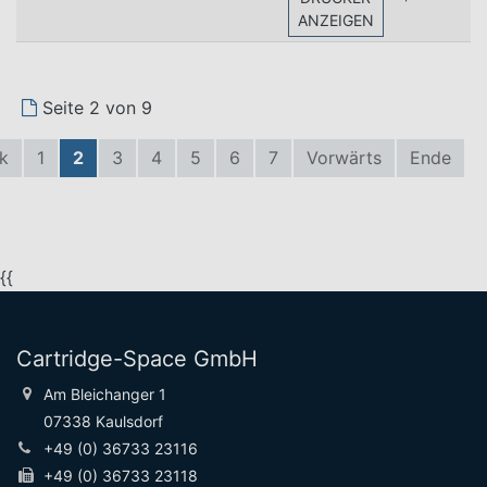
ANZEIGEN
Seite 2 von 9
k
1
2
3
4
5
6
7
Vorwärts
Ende
{{
Cartridge-Space GmbH
Am Bleichanger 1
07338 Kaulsdorf
+49 (0) 36733 23116
+49 (0) 36733 23118