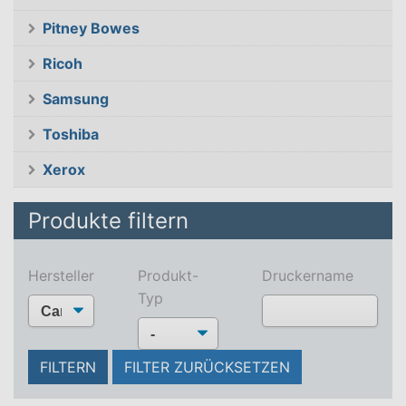
Pitney Bowes
Ricoh
Samsung
Toshiba
Xerox
Produkte filtern
Hersteller
Produkt-
Druckername
Typ
Type 2 or more
characters for
FILTERN
FILTER ZURÜCKSETZEN
results.