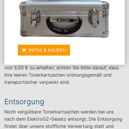
Tonerkartuschen TN-2510XXL zu einem Preis von
3,00 € an.
Im Ankauf werden nur originale und nicht beschädigte
Artikel vergütet. Die Ankaufspreise für leere
Tonerkartuschen, auch der TN-2510XXL, richten sich
immer nach der jeweiligen Marktsituation und werden
von uns monatlich angepasst.
INFOS & KAUFEN
Um auch bei Ihrer Vergütung den vollen Ankaufspreis
von 3,00 € zu erhalten, achten Sie bitte darauf, dass
Ihre leeren Tonerkartuschen ordnungsgemäß und
transportsicher verpackt sind.
Entsorgung
Nicht vergütbare Tonerkartuschen werden bei uns
nach dem ElektroG2-Gesetz entsorgt. Die Entsorgung
findet über unsere stoffliche Verwertung statt und