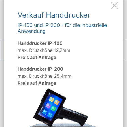
MFC-L 2960 DW
MFC-L 2980
Verkauf Handdrucker
MFC-L 2980 DW
HL-L 2865
IP-100 und IP-200 - für die industrielle
Anwendung
Handdrucker IP-100
max. Druckhöhe 12,7mm
Preis auf Anfrage
Handdrucker IP-200
max. Druckhöhe 25,4mm
ZURÜCK
Preis auf Anfrage
Ankauf leere Brother
Tonerkartuschen TN-2510XXL
Derzeit kaufen wir Ihre leeren Brother