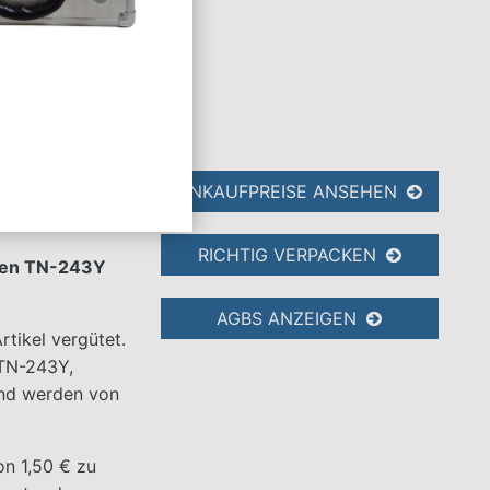
tuschen
ANKAUFPREISE ANSEHEN
RICHTIG VERPACKEN
chen TN-243Y
AGBS ANZEIGEN
tikel vergütet.
 TN-243Y,
und werden von
on 1,50 € zu