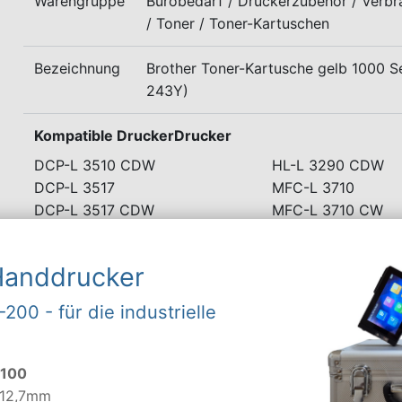
Warengruppe
Bürobedarf / Druckerzubehör / Verbr
/ Toner / Toner-Kartuschen
Bezeichnung
Brother Toner-Kartusche gelb 1000 S
243Y)
Kompatible DruckerDrucker
DCP-L 3510 CDW
HL-L 3290 CDW
DCP-L 3517
MFC-L 3710
DCP-L 3517 CDW
MFC-L 3710 CW
DCP-L 3550
MFC-L 3730
DCP-L 3550 CDW
MFC-L 3730 CDN
Handdrucker
HL-L 3210
MFC-L 3730 CW
HL-L 3210 CW
MFC-L 3750
-200 - für die industrielle
HL-L 3230
MFC-L 3750 CDW
HL-L 3230 CDW
MFC-L 3770
HL-L 3270
MFC-L 3770 CDW
-100
HL-L 3270 CDW
MFC-L 3770 CDW
 12,7mm