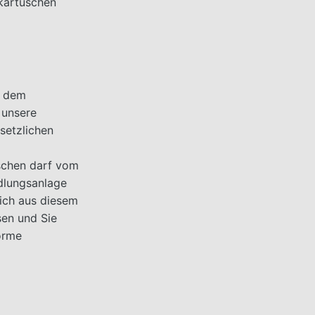
rkartuschen
h dem
 unsere
setzlichen
schen darf vom
ndlungsanlage
ich aus diesem
en und Sie
orme