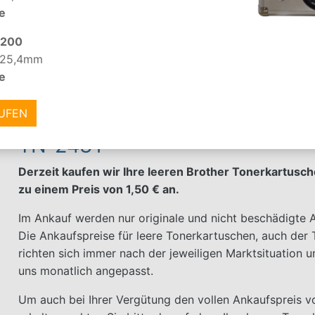
HL-L 3290
DCP-L 3510
e
-200
 25,4mm
ZURÜCK
e
AUFEN
Ankauf leere Brother Tonerkar
TN-243Y
Derzeit kaufen wir Ihre leeren Brother Tonerkartus
zu einem Preis von 1,50 € an.
Im Ankauf werden nur originale und nicht beschädigte Ar
Die Ankaufspreise für leere Tonerkartuschen, auch der
richten sich immer nach der jeweiligen Marktsituation 
uns monatlich angepasst.
Um auch bei Ihrer Vergütung den vollen Ankaufspreis v