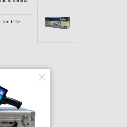
auchsmaterial
eiten (TN-
A