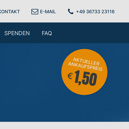
KONTAKT
E-MAIL
+49 36733 23116
SPENDEN
FAQ
AKTU
KAU
ELLER AN
FSPREIS
1,50
€