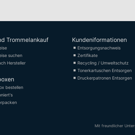
nd Trommelankauf
Kundeniformationen
eise
Entsorgungsnachweis
eise suchen
Zertifikate
ch Hersteller
Recycling / Umweltschutz
Tonerkartuschen Entsorgen
Druckerpatronen Entsorgen
boxen
x bestellen
niert's
erpacken
Mit freundlicher Unte